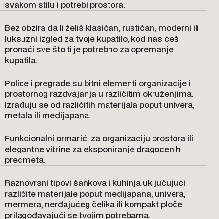
svakom stilu i potrebi prostora.
Bez obzira da li želiš klasičan, rustičan, moderni ili
luksuzni izgled za tvoje kupatilo, kod nas ćeš
pronaći sve što ti je potrebno za opremanje
kupatila.
Police i pregrade su bitni elementi organizacije i
prostornog razdvajanja u različitim okruženjima.
Izrađuju se od različitih materijala poput univera,
metala ili medijapana.
Funkcionalni ormarići za organizaciju prostora ili
elegantne vitrine za eksponiranje dragocenih
predmeta.
Raznovrsni tipovi šankova i kuhinja uključujući
različite materijale poput medijapana, univera,
mermera, nerđajućeg čelika ili kompakt ploče
prilagođavajući se tvojim potrebama.