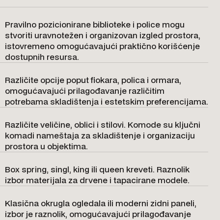
Pravilno pozicionirane biblioteke i police mogu
stvoriti uravnotežen i organizovan izgled prostora,
istovremeno omogućavajući praktično korišćenje
dostupnih resursa.
Različite opcije poput fiokara, polica i ormara,
omogućavajući prilagođavanje različitim
potrebama skladištenja i estetskim preferencijama.
Različite veličine, oblici i stilovi. Komode su ključni
komadi nameštaja za skladištenje i organizaciju
prostora u objektima.
Box spring, singl, king ili queen kreveti. Raznolik
izbor materijala za drvene i tapacirane modele.
Klasična okrugla ogledala ili moderni zidni paneli,
izbor je raznolik, omogućavajući prilagođavanje