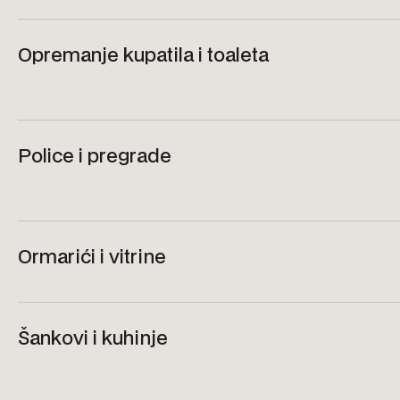
Opremanje kupatila i toaleta
Police i pregrade
Ormarići i vitrine
Šankovi i kuhinje