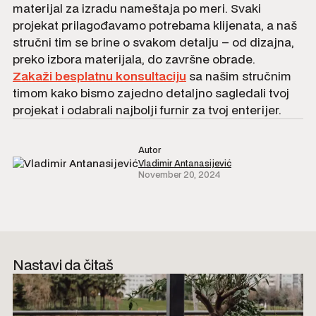
materijal za izradu nameštaja po meri. Svaki
projekat prilagođavamo potrebama klijenata, a naš
stručni tim se brine o svakom detalju – od dizajna,
preko izbora materijala, do završne obrade.
Zakaži besplatnu konsultaciju
sa našim stručnim
timom kako bismo zajedno detaljno sagledali tvoj
projekat i odabrali najbolji furnir za tvoj enterijer.
Autor
Vladimir Antanasijević
November 20, 2024
Nastavi da čitaš