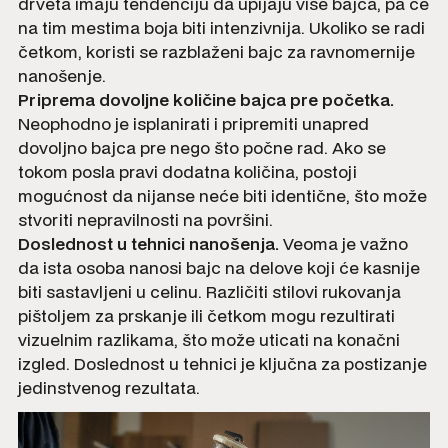
drveta imaju tendenciju da upijaju više bajca, pa će
na tim mestima boja biti intenzivnija. Ukoliko se radi
četkom, koristi se razblaženi bajc za ravnomernije
nanošenje.
Priprema dovoljne količine bajca pre početka.
Neophodno je isplanirati i pripremiti unapred
dovoljno bajca pre nego što počne rad. Ako se
tokom posla pravi dodatna količina, postoji
mogućnost da nijanse neće biti identične, što može
stvoriti nepravilnosti na površini.
Doslednost u tehnici nanošenja.
Veoma je važno
da ista osoba nanosi bajc na delove koji će kasnije
biti sastavljeni u celinu. Različiti stilovi rukovanja
pištoljem za prskanje ili četkom mogu rezultirati
vizuelnim razlikama, što može uticati na konačni
izgled. Doslednost u tehnici je ključna za postizanje
jedinstvenog rezultata.