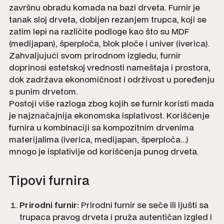
završnu obradu komada na bazi drveta. Furnir je
tanak sloj drveta, dobijen rezanjem trupca, koji se
zatim lepi na različite podloge kao što su MDF
(medijapan), šperploča, blok ploče i univer (iverica).
Zahvaljujući svom prirodnom izgledu, furnir
doprinosi estetskoj vrednosti nameštaja i prostora,
dok zadržava ekonomičnost i održivost u poređenju
s punim drvetom.
Postoji više razloga zbog kojih se furnir koristi mada
je najznačajnija ekonomska isplativost. Korišćenje
furnira u kombinaciji sa kompozitnim drvenima
materijalima (iverica, medijapan, šperploča...)
mnogo je isplativije od korišćenja punog drveta.
Tipovi furnira
Prirodni furnir:
Prirodni furnir se seče ili ljušti sa
trupaca pravog drveta i pruža autentičan izgled i