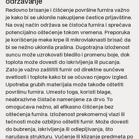
održavanje
Redovno brisanje i čišćenje površine furnira važno
je kako bi se uklonile nakupljene čestice prljavštine.
Na ovaj način održava se čistoća furnira i sprečava
potencijalno oštećenje tokom vremena. Preporuka
je korišćenje meke krpe ili mikrovlaknasti brisač da
bi se nežno uklonila prašina. Dugotrajna izloženost
suncu može uzrokovati bledilo i promenu boje, dok
toplota može dovesti do iskrivljenja ili pucanja.
Zato je važno zaštititi furnir od direktne sunčeve
svetlosti i toplote kako bi se očuvao njegov izgled.
Upotreba grubih materijala može takođe oštetiti
površinu furnira. Umesto toga, koristi blage,
neabrazivne čistače namenjene za drvo. To
omogućava nežno, ali efikasno čišćenje bez
oštećenja furnira. Izloženost prekomernoj vlazi ili
tečnosti može ozbiljno oštetiti furnir. Može dovesti
do bubrenja, iskrivljenja ili odlepljivanja, što
narušava strukturu. Vučenje ili klizanje predmeta po