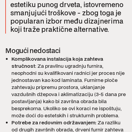
estetiku punog drveta, istovremeno
smanjujući troškove - zbog toga je
popularan izbor među dizajnerima
koji traže praktične alternative.
Mogući nedostaci
Komplikovana instalacija koja zahteva
stručnost:
Za pravilnu ugradnju furnira,
neophodni su kvalifikovani radnici jer proces nije
jednostavan kao kod laminata. Furnirne ploče
zahtevaju pripremu prostora, uklanjanje
vazdušnih džepova i aklimatizaciju (3-5 dana pre
postavljanja) kako bi završna obrada bila
besprekorna. Ukoliko se ovi koraci ne ispoštuju,
može doći do estetskih i strukturnih problema.
Potrebe za redovnim održavanjem:
Za razliku
od drugih završnih obrada, drveni furnir zahteva