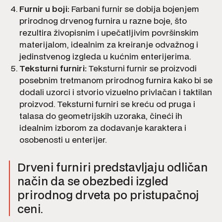
Furnir u boji:
Farbani furnir se dobija bojenjem
prirodnog drvenog furnira u razne boje, što
rezultira živopisnim i upečatljivim površinskim
materijalom, idealnim za kreiranje odvažnog i
jedinstvenog izgleda u kućnim enterijerima.
Teksturni furniri:
Teksturni furnir se proizvodi
posebnim tretmanom prirodnog furnira kako bi se
dodali uzorci i stvorio vizuelno privlačan i taktilan
proizvod. Teksturni furniri se kreću od pruga i
talasa do geometrijskih uzoraka, čineći ih
idealnim izborom za dodavanje karaktera i
osobenosti u enterijer.
Drveni furniri predstavljaju odličan
način da se obezbedi izgled
prirodnog drveta po pristupačnoj
ceni.