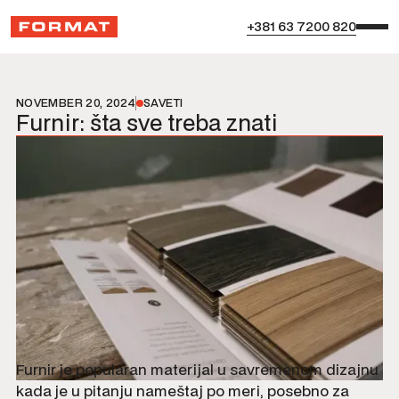
+381 63 7200 820
NOVEMBER 20, 2024
SAVETI
Furnir: šta sve treba znati
Furnir je popularan materijal u savremenom dizajnu
kada je u pitanju nameštaj po meri, posebno za