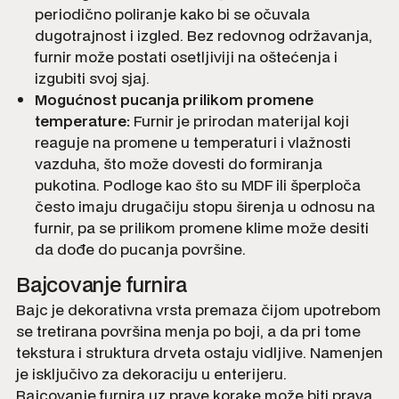
periodično poliranje kako bi se očuvala
dugotrajnost i izgled. Bez redovnog održavanja,
furnir može postati osetljiviji na oštećenja i
izgubiti svoj sjaj.
Mogućnost pucanja prilikom promene
temperature:
Furnir je prirodan materijal koji
reaguje na promene u temperaturi i vlažnosti
vazduha, što može dovesti do formiranja
pukotina. Podloge kao što su MDF ili šperploča
često imaju drugačiju stopu širenja u odnosu na
furnir, pa se prilikom promene klime može desiti
da dođe do pucanja površine.
Bajcovanje furnira
Bajc je dekorativna vrsta premaza čijom upotrebom
se tretirana površina menja po boji, a da pri tome
tekstura i struktura drveta ostaju vidljive. Namenjen
je isključivo za dekoraciju u enterijeru.
Bajcovanje furnira uz prave korake može biti prava