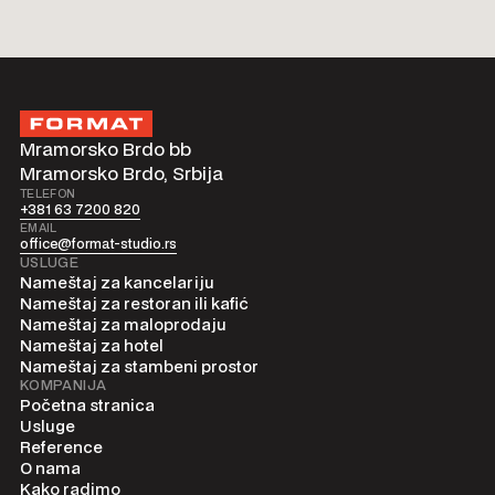
Mramorsko Brdo bb
Mramorsko Brdo, Srbija
TELEFON
+381 63 7200 820
EMAIL
office@format-studio.rs
USLUGE
Nameštaj za kancelariju
Nameštaj za restoran ili kafić
Nameštaj za maloprodaju
Nameštaj za hotel
Nameštaj za stambeni prostor
KOMPANIJA
Početna stranica
Usluge
Reference
O nama
Kako radimo