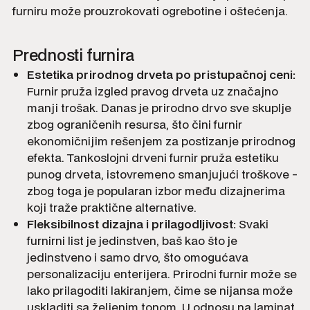
furniru može prouzrokovati ogrebotine i oštećenja.
Prednosti furnira
Estetika prirodnog drveta po pristupačnoj ceni:
Furnir pruža izgled pravog drveta uz značajno
manji trošak. Danas je prirodno drvo sve skuplje
zbog ograničenih resursa, što čini furnir
ekonomičnijim rešenjem za postizanje prirodnog
efekta. Tankoslojni drveni furnir pruža estetiku
punog drveta, istovremeno smanjujući troškove -
zbog toga je popularan izbor među dizajnerima
koji traže praktične alternative.
Fleksibilnost dizajna i prilagodljivost:
Svaki
furnirni list je jedinstven, baš kao što je
jedinstveno i samo drvo, što omogućava
personalizaciju enterijera. Prirodni furnir može se
lako prilagoditi lakiranjem, čime se nijansa može
uskladiti sa željenim tonom. U odnosu na laminat,