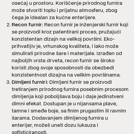
osećaj u prostoru. Korišćenje prirodnog furnira
može stvoriti toplu i prijatnu atmosferu, zbog
čega je idealan za kućne enterijere.
Recon furnir:
Recon furnir je inženjerski furnir koji
se proizvodi kroz patentirani proces, pružajući
konzistentan dizajn na velikoj površini. Eko-
prihvatljiv je, vrhunskog kvaliteta, i lako može
simulirati prirodne šare i materijale. Izrađen od
najboljih vrsta drveta, recon furnir se široko
koristi zbog svoje sposobnosti da obezbedi
konzistentnost dizajna na velikim površinama.
Dimljeni furniri:
Dimljeni furnir se proizvodi
tretiranjem prirodnog furnira posebnim procesom
dimljenja koji poboljšava boju i daje jedinstveni
dimni efekat. Dostupan je u nijansama plave,
tamne i smeđe boje, sa finim prugastim ili ravnim
šarama. Dodavanjem dimljenog furnira u
enterijer, možeš uneti dozu luksuza i
sofisticiranosti.