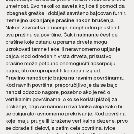
umetnost. Evo nekoliko saveta koji će ti pomoći da
izbegneš greške i dobiješ savršeno bajcovan furnir.
Temeljno uklanjanje prašine nakon brušenja
.
Nakon završetka brušenje, neophodno je ukloniti
svu prašinu sa površine. Čak i najmanje čestice
prašine koje ostanu u porama drveta mogu
uzrokovati tamne fleke ili neravnomerno upijanje
bajca. Kod određenih vrsta drveta, prisustvo
prašine može potpuno onemogućiti apsorpciju
bajca, što će upropastiti konačan izgled.
Pravilno nanošenje bajca na ravnim površinama
.
Kod ravnih površina, preporučljivo je da se bajc
nanosi odozdo nagore, posebno ako je reč o
vertikalnim površinama. Ako se koristi pištolj za
prskanje, bajc se nanosi u dva tanka sloja kako bi
se osiguralo ravnomerno prekrivanje. Kod površina
koje imaju pruge ili izražene vertikalne dezene, prvo
se obrade ti delovi, a zatim cela površina. Ivice