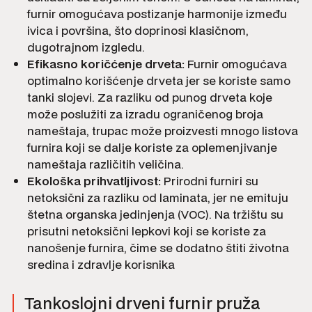
furnir omogućava postizanje harmonije između
ivica i površina, što doprinosi klasičnom,
dugotrajnom izgledu.
Efikasno koričćenje drveta:
Furnir omogućava
optimalno korišćenje drveta jer se koriste samo
tanki slojevi. Za razliku od punog drveta koje
može poslužiti za izradu ograničenog broja
nameštaja, trupac može proizvesti mnogo listova
furnira koji se dalje koriste za oplemenjivanje
nameštaja različitih veličina.
Ekološka prihvatljivost:
Prirodni furniri su
netoksični za razliku od laminata, jer ne emituju
štetna organska jedinjenja (VOC). Na tržištu su
prisutni netoksični lepkovi koji se koriste za
nanošenje furnira, čime se dodatno štiti životna
sredina i zdravlje korisnika
Tankoslojni drveni furnir pruža