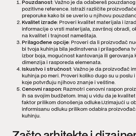
Pouzdanost
: Važno je da odabereš pouzdanog 
pozitivne reference. Istraži različite proizvođače
preporuke kako bi se uverio u njihovu pouzdano
Kvalitet izrade
: Proveri kvalitet materijala i izra
informacije o vrsti materijala, završnoj obradi, 
na kvalitet i trajnost nameštaja.
Prilagođene opcije
: Proveri da li proizvođač n
bi tvoja kuhinja bila jedinstvena i prilagođena 
izbor boja, mogućnost kantovanja ili gerovanja
dimenzija i rasporeda elemenata.
Iskustvo i stručnost
: Važno je da proizvođač im
kuhinja po meri. Proveri koliko dugo su u poslu i 
koje potvrđuju njihovo znanje i veštine.
Cenovni raspon:
Razmotri cenovni raspon proiz
ih sa svojim budžetom. Imaj u vidu da je kvalite
faktor prilikom donošenja odluke.Uzimajući u ob
informisanu odluku prilikom odabira proizvođač
kuhinju.
Zašto arhitekte i dizajner