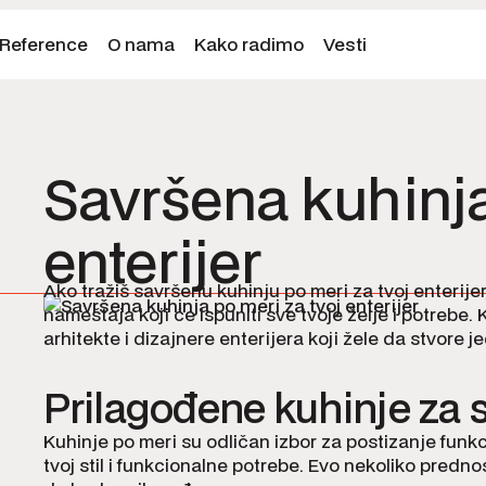
Reference
O nama
Kako radimo
Vesti
Savršena kuhinja
enterijer
Ako tražiš savršenu kuhinju po meri za tvoj enterij
nameštaja koji će ispuniti sve tvoje želje i potrebe.
arhitekte i dizajnere enterijera koji žele da stvore j
Prilagođene kuhinje za s
Kuhinje po meri su odličan izbor za postizanje funk
tvoj stil i funkcionalne potrebe. Evo nekoliko predn