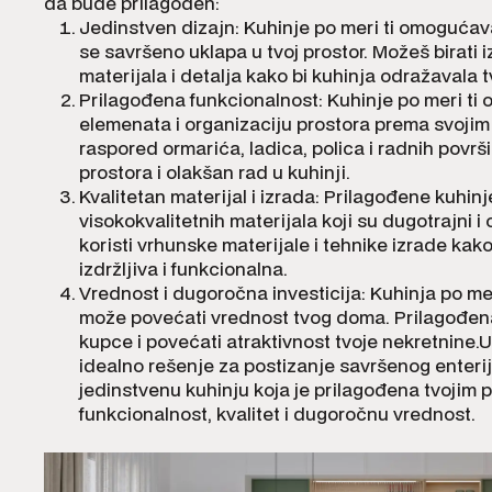
da bude prilagođen:
Jedinstven dizajn: Kuhinje po meri ti omogućav
se savršeno uklapa u tvoj prostor. Možeš birati iz
materijala i detalja kako bi kuhinja odražavala tv
Prilagođena funkcionalnost: Kuhinje po meri ti
elemenata i organizaciju prostora prema svojim 
raspored ormarića, ladica, polica i radnih povr
prostora i olakšan rad u kuhinji.
Kvalitetan materijal i izrada: Prilagođene kuhin
visokokvalitetnih materijala koji su dugotrajni i
koristi vrhunske materijale i tehnike izrade kako
izdržljiva i funkcionalna.
Vrednost i dugoročna investicija: Kuhinja po me
može povećati vrednost tvog doma. Prilagođena
kupce i povećati atraktivnost tvoje nekretnine.
idealno rešenje za postizanje savršenog enteri
jedinstvenu kuhinju koja je prilagođena tvojim po
funkcionalnost, kvalitet i dugoročnu vrednost.