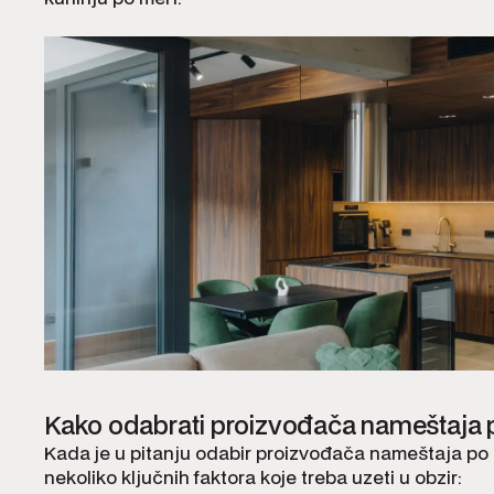
Kako odabrati proizvođača nameštaja 
Kada je u pitanju odabir proizvođača nameštaja po m
nekoliko ključnih faktora koje treba uzeti u obzir: