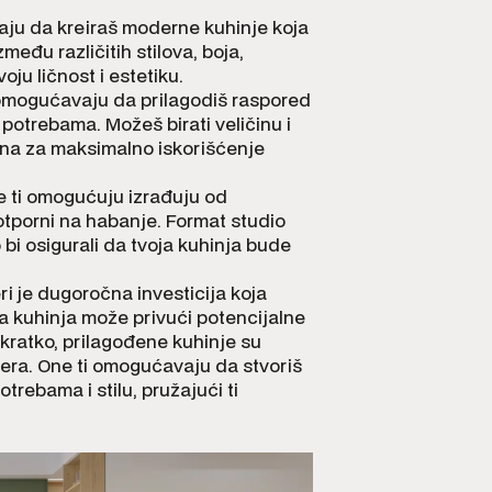
aju da kreiraš moderne kuhinje koja
među različitih stilova, boja,
oju ličnost i estetiku.
 omogućavaju da prilagodiš raspored
potrebama. Možeš birati veličinu i
šina za maksimalno iskorišćenje
je ti omogućuju izrađuju od
 otporni na habanje. Format studio
 bi osigurali da tvoja kuhinja bude
ri je dugoročna investicija koja
 kuhinja može privući potencijalne
Ukratko, prilagođene kuhinje su
jera. One ti omogućavaju da stvoriš
trebama i stilu, pružajući ti