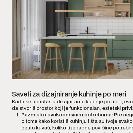
Saveti za dizajniranje kuhinje po meri
Kada se upuštaš u dizajniranje kuhinje po meri, evo
da stvoriš prostor koji je funkcionalan, estetski pri
Razmisli o svakodnevnim potrebama
: Pre neg
o tome kako koristiš kuhinju i šta su tvoje sva
često kuvaš, koliko ti je radne površine potrebn