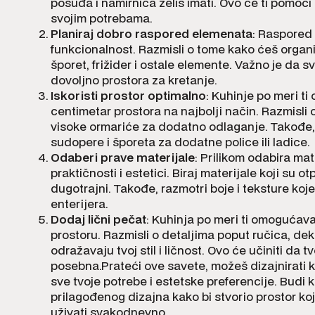
posuđa i namirnica želiš imati. Ovo će ti pomoći
svojim potrebama.
Planiraj dobro raspored elemenata
: Raspored 
funkcionalnost. Razmisli o tome kako ćeš organ
šporet, frižider i ostale elemente. Važno je da 
dovoljno prostora za kretanje.
Iskoristi prostor optimalno
: Kuhinje po meri ti
centimetar prostora na najbolji način. Razmisli o
visoke ormariće za dodatno odlaganje. Takođe, i
sudopere i šporeta za dodatne police ili ladice.
Odaberi prave materijale
: Prilikom odabira mat
praktičnosti i estetici. Biraj materijale koji su ot
dugotrajni. Takođe, razmotri boje i teksture koj
enterijera.
Dodaj lični pečat
: Kuhinja po meri ti omogućav
prostoru. Razmisli o detaljima poput ručica, dek
odražavaju tvoj stil i ličnost. Ovo će učiniti da 
posebna.Prateći ove savete, možeš dizajnirati k
sve tvoje potrebe i estetske preferencije. Budi kr
prilagođenog dizajna kako bi stvorio prostor koji
uživati svakodnevno.