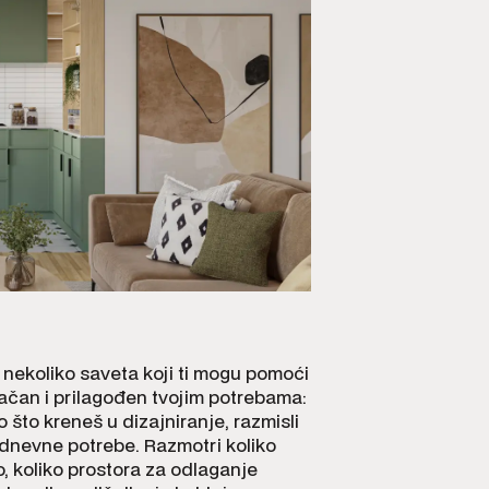
 nekoliko saveta koji ti mogu pomoći
vlačan i prilagođen tvojim potrebama:
o što kreneš u dizajniranje, razmisli
kodnevne potrebe. Razmotri koliko
o, koliko prostora za odlaganje