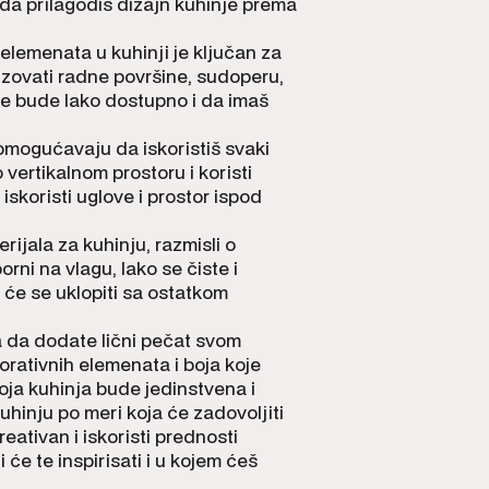
 da prilagodiš dizajn kuhinje prema
elemenata u kuhinji je ključan za
izovati radne površine, sudoperu,
sve bude lako dostupno i da imaš
 omogućavaju da iskoristiš svaki
 vertikalnom prostoru i koristi
skoristi uglove i prostor ispod
erijala za kuhinju, razmisli o
porni na vlagu, lako se čiste i
e će se uklopiti sa ostatkom
a da dodate lični pečat svom
orativnih elemenata i boja koje
tvoja kuhinja bude jedinstvena i
uhinju po meri koja će zadovoljiti
eativan i iskoristi prednosti
 će te inspirisati i u kojem ćeš