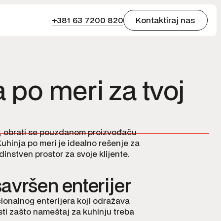
+381 63 7200 820
Kontaktiraj nas
 po meri za tvoj
er, obrati se pouzdanom proizvođaču
 Kuhinja po meri je idealno rešenje za
edinstven prostor za svoje klijente.
avršen enterijer
cionalnog enterijera koji odražava
osti zašto nameštaj za kuhinju treba