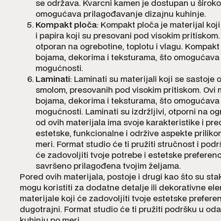
se održava. Kvarcni kamen je dostupan u širokom
omogućava prilagođavanje dizajnu kuhinje.
Kompakt ploča
: Kompakt ploča je materijal koj
i papira koji su presovani pod visokim pritiskom. 
otporan na ogrebotine, toplotu i vlagu. Kompakt 
bojama, dekorima i teksturama, što omogućava š
mogućnosti.
Laminati
: Laminati su materijali koji se sastoje
smolom, presovanih pod visokim pritiskom. Ovi ma
bojama, dekorima i teksturama, što omogućava š
mogućnosti. Laminati su izdržljivi, otporni na og
od ovih materijala ima svoje karakteristike i pre
estetske, funkcionalne i održive aspekte priliko
meri. Format studio će ti pružiti stručnost i pod
će zadovoljiti tvoje potrebe i estetske preferenci
savršeno prilagođena tvojim željama.
Pored ovih materijala, postoje i drugi kao što su stak
mogu koristiti za dodatne detalje ili dekorativne el
materijale koji će zadovoljiti tvoje estetske preferenci
dugotrajni. Format studio će ti pružiti podršku u oda
kuhinju po meri.