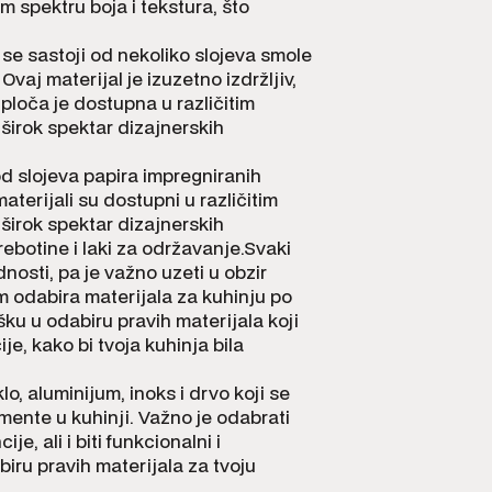
 spektru boja i tekstura, što
i se sastoji od nekoliko slojeva smole
Ovaj materijal je izuzetno izdržljiv,
ploča je dostupna u različitim
irok spektar dizajnerskih
 od slojeva papira impregniranih
terijali su dostupni u različitim
irok spektar dizajnerskih
rebotine i laki za održavanje.Svaki
dnosti, pa je važno uzeti u obzir
m odabira materijala za kuhinju po
ršku u odabiru pravih materijala koji
je, kako bi tvoja kuhinja bila
lo, aluminijum, inoks i drvo koji se
emente u kuhinji. Važno je odabrati
je, ali i biti funkcionalni i
biru pravih materijala za tvoju