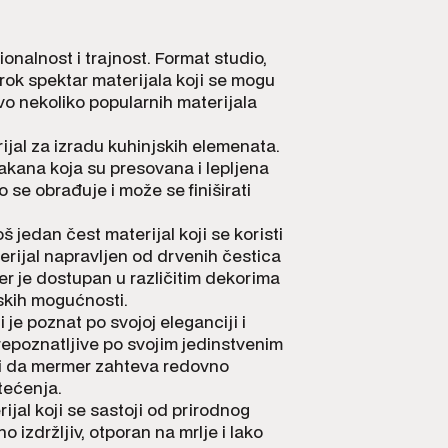
onalnost i trajnost. Format studio,
ok spektar materijala koji se mogu
vo nekoliko popularnih materijala
jal za izradu kuhinjskih elemenata.
lakana koja su presovana i lepljena
 se obrađuje i može se finiširati
još jedan čest materijal koji se koristi
terijal napravljen od drvenih čestica
er je dostupan u različitim dekorima
skih mogućnosti.
 je poznat po svojoj eleganciji i
epoznatljive po svojim jedinstvenim
i da mermer zahteva redovno
štećenja.
ijal koji se sastoji od prirodnog
 izdržljiv, otporan na mrlje i lako