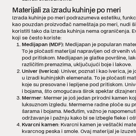
Materijali za izradu kuhinje po meri
Izrada kuhinje po meri podrazumeva estetiku, funkci
kao pouzdan proizvođač nameštaja po meri, nudi šir
koristiti tako da izrada kuhinja nema ograničenja. E
koji se često koriste:
Medijapan (MDF):
Medijapan je popularan materi
To je pločasti materijal napravljen od drvenih v
pod pritiskom. Medijapan je glatke površine, lako
različitim premazima, uključujući boje i lakove.
Univer (Iverica)
: Univer, poznat i kao iverica, je 
u izradi kuhinjskih elemenata. To je pločasti ma
koje su presovane i lepljene pod pritiskom. Univ
i bojama, što omogućava širok spektar dizajner
Mermer
: Mermer je još jedan prirodni kamen koji
luksuznom izgledu. Mermerne radne ploče su pr
šarama i bojama. Međutim, važno je napomenut
održavanje i pažnju kako bi se izbegle fleke i o
Kvarcni kamen
: Kvarcni kamen je veštački mater
kvarcnog peska i smole. Ovaj materijal je izuzetno