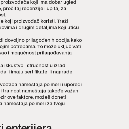
proizvođača koji ima dobar ugled i
, pročitaj recenzije i upitaj za
st.
de koji proizvođač koristi. Traži
okovima i drugim detaljima koji utiču
udi dovoljno prilagođenih opcija kako
tvojim potrebama. To može uključivati
 kao i mogućnost prilagođavanja
a iskustvo i stručnost u izradi
da li imaju sertifikate ili nagrade
vođača nameštaja po meri i uporedi
t i trajnost nameštaja takođe važan
zir ove faktore, možeš doneti
a nameštaja po meri za tvoju
i enterijera